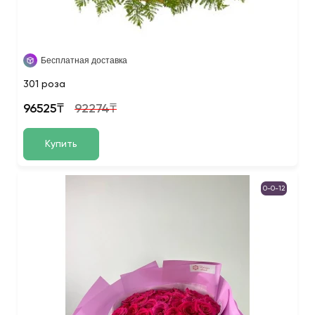
Бесплатная доставка
301 роза
96525₸
92274₸
Купить
0-0-12