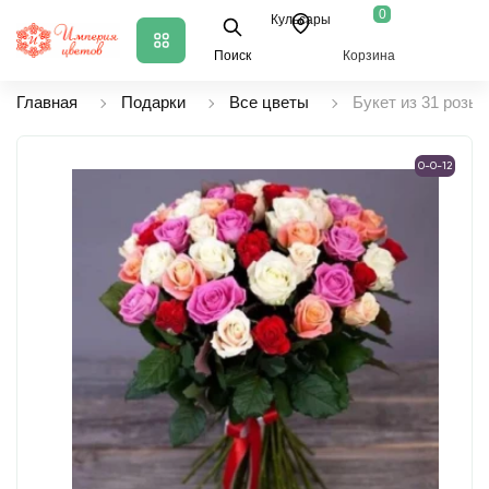
0
Кульсары
Поиск
Корзина
Главная
Подарки
Все цветы
Букет из 31 розы 
0-0-12